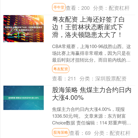
主场以103-93力克上海玄鸟，将系列赛
查看：
200
分类：
配资杠杆
寻牛堂
大比分从0-....
粤友配资 上海还好签了白
边！王哲林状态断崖式下
滑，洛夫顿隐患太大了！
CBA常规赛，上海100-96战胜山西。这
场比赛上海赢得非常艰难，因为只是在
最后时刻才扭转比分。而目前内线的隐
患还是比较大的。因为王哲林和洛夫顿
粤友配资
这两个点的状态太....
查看：
211
分类：
深圳股票配资
股海策略 焦煤主力合约日内
大涨4.00%
焦煤主力合约日内大涨4.00%，现报
1336.50元/吨。 文章来源：东方财富
Choice数据 责任编辑：114 郑重声明：
东方财富发布此内容旨在传播更多信
查看：
69
分类：
配资杠杆
股海策略
息，....