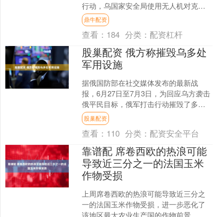
行动，乌国家安全局使用无人机对克里
米亚两座军用机场实施了打击。萨基机
鼎牛配资
场存放苏-30SM、苏....
查看：
184
分类：
配资杠杆
股巢配资 俄方称摧毁乌多处
军用设施
据俄国防部在社交媒体发布的最新战
报，6月27日至7月3日，为回应乌方袭击
俄平民目标，俄军打击行动摧毁了多处
乌克兰军工设施、乌军使用的燃料电力
股巢配资
和运输物流设施、乌方....
查看：
110
分类：
配资安全平台
靠谱配 席卷西欧的热浪可能
导致近三分之一的法国玉米
作物受损
上周席卷西欧的热浪可能导致近三分之
一的法国玉米作物受损，进一步恶化了
该地区最大农业生产国的作物前景。 据