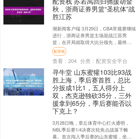
配资栈 苏若禹回归驰援胡金
秋，浙商证券男篮“圣杭体”战
胜江苏
潮新闻客户端 3月29日，CBA常规赛继续
进行，浙商证券男篮主场迎战江苏男
篮，在开局就取得大比分领先，最终轻
松以91-53战胜对手，取得七连胜。浙江
配资栈
广厦男篮昔日....
查看：
204
分类：
配资安全平台
寻牛堂 山东蜜獾103比93战
胜上海，季后赛首胜，总比
分扳成1比1，五人得分上
双，杰克逊独砍35分，三外
援拿到65分，季后赛能否以
下克上？
3月28日晚，章丘体育中心灯火通明，
NBL季后赛1/4决赛次轮焦点战落下帷
幕。首次闯入季后赛的山东蜜獾，坐镇