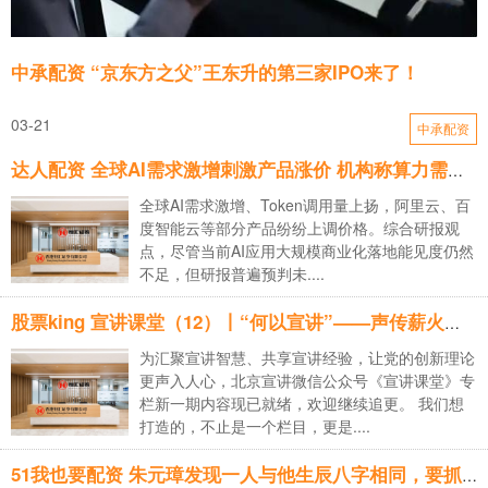
中承配资 “京东方之父”王东升的第三家IPO来了！
03-21
中承配资
达人配资 全球AI需求激增刺激产品涨价 机构称算力需求仍有望进一步上行
全球AI需求激增、Token调用量上扬，阿里云、百
度智能云等部分产品纷纷上调价格。综合研报观
点，尽管当前AI应用大规模商业化落地能见度仍然
不足，但研报普遍预判未....
股票king 宣讲课堂（12）丨“何以宣讲”——声传薪火，行担家国
为汇聚宣讲智慧、共享宣讲经验，让党的创新理论
更声入人心，北京宣讲微信公众号《宣讲课堂》专
栏新一期内容现已就绪，欢迎继续追更。 我们想
打造的，不止是一个栏目，更是....
51我也要配资 朱元璋发现一人与他生辰八字相同，要抓来杀掉！见面却大喜：重赏_李世民_威胁_命运