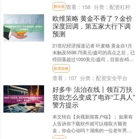
国际低空经济产业学院项目首批建设院
查看：
158
分类：
配资杠杆
翻乐股
校名单的通知》。按照....
欧维策略 黄金不香了？金价
深度回调，第五家大行下调
预测
21世纪经济报道记者 叶麦穗 黄金自1月
末触及5598.75美元/盎司的高点之后，已
经回落超过1000美元/盎司，目前在4500
美元/盎司附近徘徊，整体呈现“冲....
欧维策略
查看：
107
分类：
配资安全平台
好多牛 法治在线丨领百万扶
贫款怎么变成了电诈“工具人”
警方提示
本文转自【央视新闻客户端】； 如果有
人告诉你下载软件就可以领取大额资
金，你会心动吗？湖南的一位老年男子
就遇到了这样的情况，对方告诉他只要