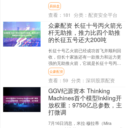
提供精心的呵护与支持。 \n 万宝龙智能
易操盘
腕表系列SUMM....
查看：
181
分类：
配资安全平台
众豪配资 长征十号丙火箭光
杆无助推，推力比四个助推
的长征五号还大200吨
长征十号乙火箭已经成功首飞并顺利回
收，但长十家族还有一款推力和运力更
强的无助推火箭，它就是长征十号丙。
长征十号丙火箭立项于今年3月份，也就
众豪配资
是说它立项才4个来月....
查看：
59
分类：
深圳股票配资
GGV纪源资本 Thinking
Machines首个模型Inkling开
放权重：9750亿总参数，主
打微调
7月16日消息，米拉·穆拉蒂（Mira