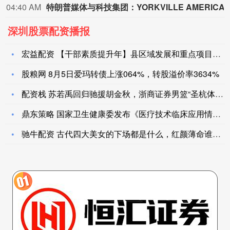
04:40 AM
特朗普媒体与科技集团：YORKVILLE AMERICA的业务
深圳股票配资播报
宏益配资 【干部素质提升年】县区域发展和重点项目服务中心：“
股粮网 8月5日爱玛转债上涨064%，转股溢价率3634%
配资栈 苏若禹回归驰援胡金秋，浙商证券男篮“圣杭体”战胜江苏
鼎东策略 国家卫生健康委发布《医疗技术临床应用情况评估工作规
驰牛配资 古代四大美女的下场都是什么，红颜薄命谁人怜_西施_