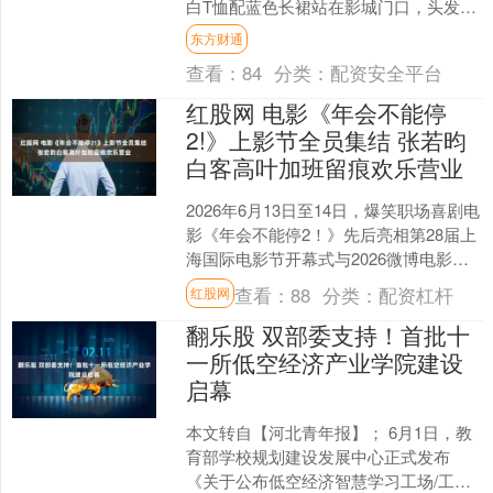
白T恤配蓝色长裙站在影城门口，头发随
性拢起，淡妆，原相机怼脸拍都透
东方财通
亮。 看上去像你大学隔壁....
查看：
84
分类：
配资安全平台
红股网 电影《年会不能停
2!》上影节全员集结 张若昀
白客高叶加班留痕欢乐营业
2026年6月13日至14日，爆笑职场喜剧电
影《年会不能停2！》先后亮相第28届上
海国际电影节开幕式与2026微博电影之
夜，导演董润年、总制片人应萝佳携张
查看：
88
分类：
配资杠杆
红股网
若昀、....
翻乐股 双部委支持！首批十
一所低空经济产业学院建设
启幕
本文转自【河北青年报】； 6月1日，教
育部学校规划建设发展中心正式发布
《关于公布低空经济智慧学习工场/工信