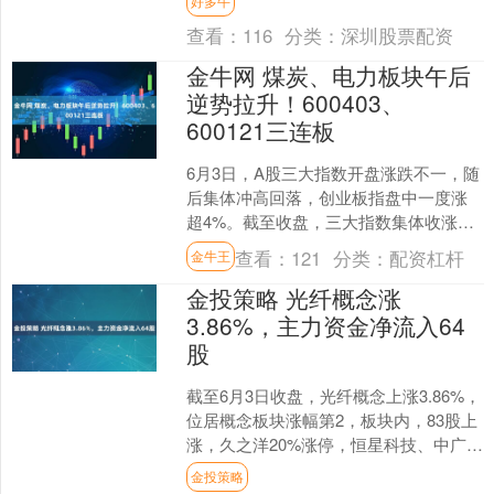
好多牛
下载一款软件，就能申领所....
查看：
116
分类：
深圳股票配资
金牛网 煤炭、电力板块午后
逆势拉升！600403、
600121三连板
6月3日，A股三大指数开盘涨跌不一，随
后集体冲高回落，创业板指盘中一度涨
超4%。截至收盘，三大指数集体收涨，
上证指数涨0.22%，深证成指涨0.73%，
查看：
121
分类：
配资杠杆
金牛王
创业板指....
金投策略 光纤概念涨
3.86%，主力资金净流入64
股
截至6月3日收盘，光纤概念上涨3.86%，
位居概念板块涨幅第2，板块内，83股上
涨，久之洋20%涨停，恒星科技、中广核
技、新安股份等涨停，锐科激光、源杰
金投策略
科技、必....