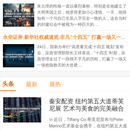
朱元璋的性格一直以暴烈著称，特别是在他建立了
大明帝国之后，他变得更加小心谨慎。一天，他得
知有一个与自己生辰八字完全一致的人，这在当时
的封建社会中被视为一种巨大的....
永华证券 新华社权威速览·非凡“十四五” 打赢一场又一场抢险救灾大仗硬仗，应急管理部门这样干
24日，国新办举行“高质量完成‘十四五’规划”发布
会，应急管理部部长王祥喜说，“十四五”时期，应
急管理走过了一段很不平凡的历程，打赢了一场又
一场抢险救灾的大仗硬....
头条
最新
最热
秦安配资 纽约第五大道蒂芙
尼展 艺术与美食的完美融合
\n 近日，Tiffany Co.蒂芙尼宣布与Peter
Marino艺术基金会携手，在纽约第五大道