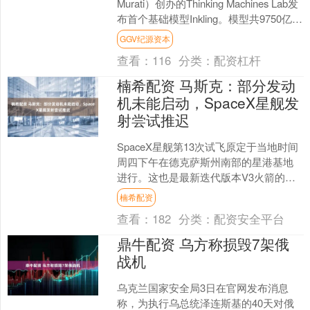
Murati）创办的Thinking Machines Lab发
布首个基础模型Inkling。模型共9750亿参
数，单次....
GGV纪源资本
查看：
116
分类：
配资杠杆
楠希配资 马斯克：部分发动
机未能启动，SpaceX星舰发
射尝试推迟
SpaceX星舰第13次试飞原定于当地时间
周四下午在德克萨斯州南部的星港基地
进行。这也是最新迭代版本V3火箭的第
二次飞行，其将搭载20颗星链V3卫星执
楠希配资
行测试任务....
查看：
182
分类：
配资安全平台
鼎牛配资 乌方称损毁7架俄
战机
乌克兰国家安全局3日在官网发布消息
称，为执行乌总统泽连斯基的40天对俄