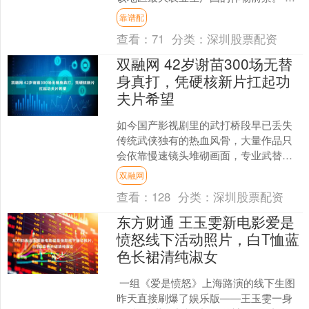
法国农业部初步估计，极端天气导致法
靠谱配
国玉米产量损失高达30....
查看：
71
分类：
深圳股票配资
双融网 42岁谢苗300场无替
身真打，凭硬核新片扛起功
夫片希望
如今国产影视剧里的武打桥段早已丢失
传统武侠独有的热血风骨，大量作品只
会依靠慢速镜头堆砌画面，专业武替包
揽全部高危动作，后期特效强行填充打
双融网
斗冲击力，演员仅仅简单摆....
查看：
128
分类：
深圳股票配资
东方财通 王玉雯新电影爱是
愤怒线下活动照片，白T恤蓝
色长裙清纯淑女
一组《爱是愤怒》上海路演的线下生图
昨天直接刷爆了娱乐版——王玉雯一身