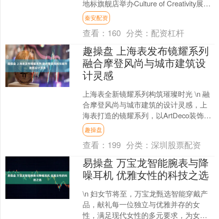
地标旗舰店举办Culture of Creativity展
览....
秦安配资
查看：
160
分类：
配资杠杆
趣操盘 上海表发布镜耀系列
融合摩登风尚与城市建筑设
计灵感
上海表全新镜耀系列构筑璀璨时光 \n 融
合摩登风尚与城市建筑的设计灵感，上
海表打造的镜耀系列，以ArtDeco装饰艺
术风格的设计语言诠释东方浪漫，其标
趣操盘
志性的十二....
查看：
199
分类：
深圳股票配资
易操盘 万宝龙智能腕表与降
噪耳机 优雅女性的科技之选
\n 妇女节将至，万宝龙甄选智能穿戴产
品，献礼每一位独立与优雅并存的女
性，满足现代女性的多元要求，为女性