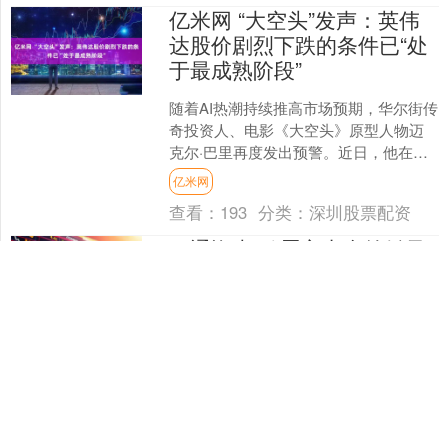
亿米网 “大空头”发声：英伟
达股价剧烈下跌的条件已“处
于最成熟阶段”
随着AI热潮持续推高市场预期，华尔街传
奇投资人、电影《大空头》原型人物迈
克尔·巴里再度发出预警。近日，他在社
交平台上发帖称，英伟达股价剧烈下跌
亿米网
的条件已“处于最成....
查看：
193
分类：
深圳股票配资
万通资本 鸡蛋主力合约触及
涨停
鸡蛋主力合约触及涨停，涨幅5.99%，报
4391元/500千克。 文章来源：东方财富
Choice数据 责任编辑：114 郑重声明：
东方财富发布此内容旨在传播更多....
万通资本
查看：
75
分类：
配资安全平台