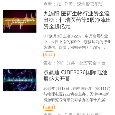
查看：
72
分类：
深圳股票配资
九连阳 医药生物行业资金流
出榜：恒瑞医药等8股净流出
资金超亿元
沪指6月3日上涨0.22%，申万所属行业
中，今日上涨的有9个，涨幅居前的行业
为通信、煤炭，涨幅分别为4.78%、
2.55%。跌幅居前的行业为综合、建筑材
九连阳
料，跌幅....
查看：
202
分类：
配资安全平台
点赢通 CIBF2026国际电池
展盛大开幕
2026年5月13日，由中国化学（601117）
与物理电源行业协会主办，天津中电新
能源研究院有限公司承办的第十八届深
圳国际电池技术交流会/展览会
点赢通
(CIBF202....