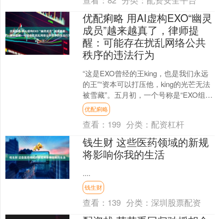
查看：
82
分类：
配资安全平台
优配痢略 用AI虚构EXO“幽灵
成员”越来越真了，律师提
醒：可能存在扰乱网络公共
秩序的违法行为
“这是EXO曾经的王king，也是我们永远
的王”“资本可以打压他，king的光芒无法
被雪藏”。五月初，一个号称是“EXO组合
的隐藏成员king”的“人”在互联网....
优配痢略
查看：
199
分类：
配资杠杆
钱生财 这些医药领域的新规
将影响你我的生活
....
钱生财
查看：
139
分类：
深圳股票配资